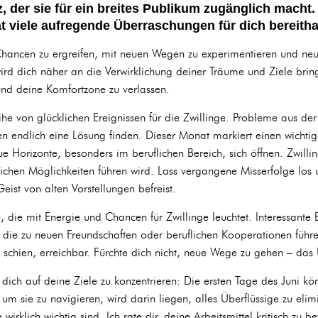
, der sie für ein breites Publikum zugänglich macht.
t viele aufregende Überraschungen für dich bereitha
 Chancen zu ergreifen, mit neuen Wegen zu experimentieren und ne
wird dich näher an die Verwirklichung deiner Träume und Ziele bring
d deine Komfortzone zu verlassen.
ihe von glücklichen Ereignissen für die Zwillinge. Probleme aus de
n endlich eine Lösung finden. Dieser Monat markiert einen wicht
 Horizonte, besonders im beruflichen Bereich, sich öffnen. Zwilling
chen Möglichkeiten führen wird. Lass vergangene Misserfolge los 
ist von alten Vorstellungen befreist.
, die mit Energie und Chancen für Zwillinge leuchtet. Interessante 
die zu neuen Freundschaften oder beruflichen Kooperationen führ
 schien, erreichbar. Fürchte dich nicht, neue Wege zu gehen – das U
 dich auf deine Ziele zu konzentrieren: Die ersten Tage des Juni kö
 um sie zu navigieren, wird darin liegen, alles Überflüssige zu elim
e wirklich wichtig sind. Ich rate dir, deine Arbeitsmittel kritisch zu 