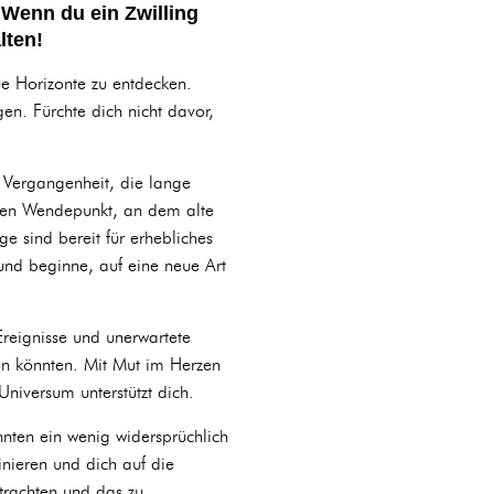
 Wenn du ein Zwilling
lten!
ue Horizonte zu entdecken.
en. Fürchte dich nicht davor,
r Vergangenheit, die lange
igen Wendepunkt, an dem alte
e sind bereit für erhebliches
und beginne, auf eine neue Art
Ereignisse und unerwartete
en könnten. Mit Mut im Herzen
niversum unterstützt dich.
nnten ein wenig widersprüchlich
inieren und dich auf die
betrachten und das zu