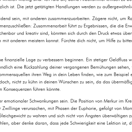
tzlich ist. Die jetzt getätigten Handlungen werden zu außergewöhnl
eidend sein, mit anderen zusammenzuarbeiten. Zögere nicht, um Ra
enzuschließen: Zusammenarbeit führt zu Ergebnissen, die die Erwa
chenbar und kreativ sind, könnten sich durch den Druck etwas überf
mit anderen meistern kannst. Fürchte dich nicht, um Hilfe zu bitte
e finanzielle Lage zu verbessern beginnen. Ein stetiger Geldfluss w
endlich eine Rückzahlung deiner vergangenen Bemühungen sehen, w
mmensquellen ihren Weg in dein Leben finden, wie zum Beispiel e
edoch, nicht zu kühn in deinen Wünschen zu sein, da das übermäßi
n Konsequenzen führen könnte.
er emotionaler Schwankungen sein. Die Position von Merkur im Kre
er Zwillinge verursachen, mit Phasen der Euphorie, gefolgt von Mom
s Gleichgewicht zu wahren und sich nicht von Ängsten überwältigen z
fühlen, aber denke daran, dass jede Schwierigkeit eine Lektion ist, 