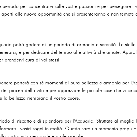
 periodo per concentrarvi sulle vostre passioni e per perseguire i vo
 aperti alle nuove opportunità che si presenteranno e non temete d
Acquario potrà godere di un periodo di armonia e serenità. Le stell
igenerarsi, e per dedicare del tempo alle attività che amate. Appro
er prendervi cura di voi stessi.
, Venere porterà con sé momenti di pura bellezza e armonia per l'
dei piaceri della vita e per apprezzare le piccole cose che vi circ
 e la bellezza riempiano il vostro cuore.
riodo di riscatto e di splendore per l'Acquario. Sfruttate al meglio 
sformare i vostri sogni in realtà. Questo sarà un momento propizio
la vostra vita personale e professionale.