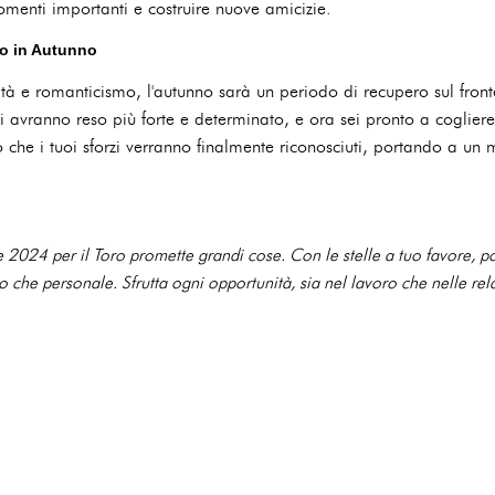
omenti importanti e costruire nuove amicizie.
vo in Autunno
ità e romanticismo, l'autunno sarà un periodo di recupero sul fronte
ti avranno reso più forte e determinato, e ora sei pronto a coglie
no che i tuoi sforzi verranno finalmente riconosciuti, portando a un 
 2024 per il Toro promette grandi cose. Con le stelle a tuo favore, po
o che personale. Sfrutta ogni opportunità, sia nel lavoro che nelle rela