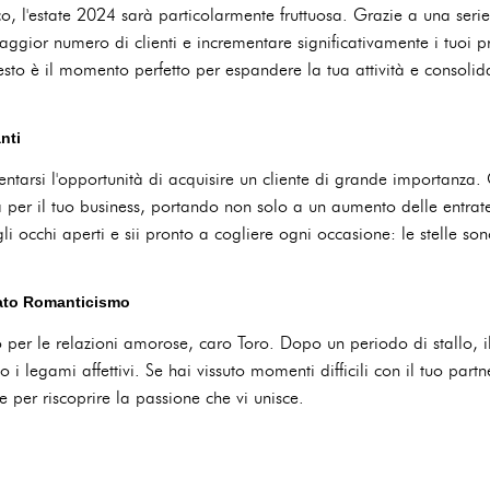
ico, l'estate 2024 sarà particolarmente fruttuosa. Grazie a una serie
aggior numero di clienti e incrementare significativamente i tuoi prof
to è il momento perfetto per espandere la tua attività e consolida
nti
sentarsi l'opportunità di acquisire un cliente di grande importanza
va per il tuo business, portando non solo a un aumento delle ent
 gli occhi aperti e sii pronto a cogliere ogni occasione: le stelle son
ato Romanticismo
 per le relazioni amorose, caro Toro. Dopo un periodo di stallo, 
 i legami affettivi. Se hai vissuto momenti difficili con il tuo par
 e per riscoprire la passione che vi unisce.